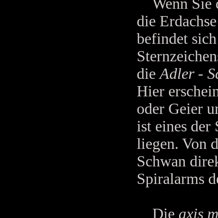
Wenn Sie di
die Erdachse
befindet sic
Sternzeichens
die
Adler - 
Hier erschei
oder Geier u
ist eines der
liegen. Von d
Schwan direk
Spiralarms d
Die
axis 