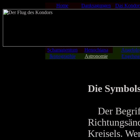
Home
Danksagungen
Das Kondor
Schamanentum
Henochiana
Angelolo
Ikonographie
Astronomie
Engelsna
Die Symbols
Der Begriff 
Richtungsänd
Kreisels. We