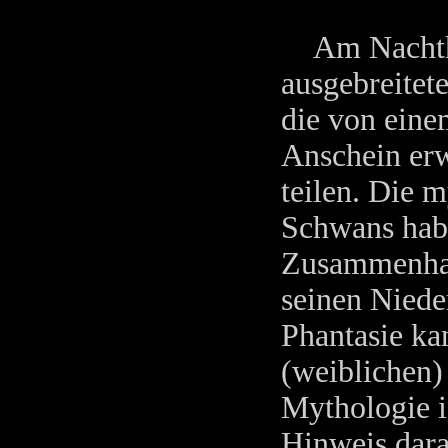
Am Nachthim
ausgebreitete
die von eine
Anschein erw
teilen. Die 
Schwans habe
Zusammenhang
seinen Niede
Phantasie ka
(weiblichen)
Mythologie is
Hinweis dara