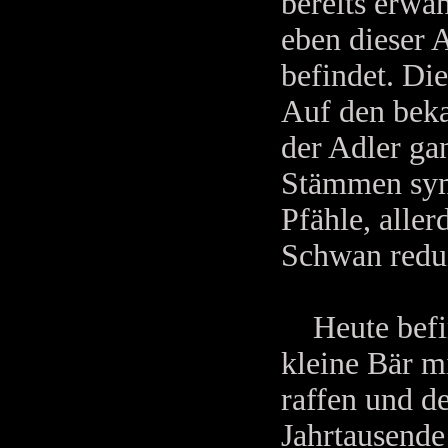
bereits erwä
eben dieser A
befindet. Di
Auf den beka
der Adler ga
Stämmen symb
Pfähle, alle
Schwan reduz
Heute befind
kleine Bär m
raffen und d
Jahrtausende 