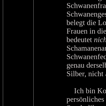
Schwanenfrau
Schwanengest
belegt die L
Frauen in die
bedeutet
nich
Schamanenam
Schwanenfede
genau dersel
Silber, nicht
Ich bin Kon
persönliches 