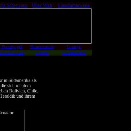
ghs Schwingen
Über Mich
Literaturhinweise
 Feuervogel
Runenkunde
Lounge
 Kondortanz
Federn
Adlertänzer?
r in Südamerika als
 die sich mit dem
eben Bolivien, Chile,
Heraldik und ihrem