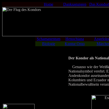
Home
Danksagungen
Das Kondor
Schamanentum
Henochiana
Angelolo
Biologie
Kuntur Orqo
Märche
Der Kondor als Nationa
Genauso wie der Weißkopf
Nationalsymbol verehrt. Ei
Andenkondor auseinanderset
Kolumbien und Ecuador noc
Nationalbewußtsein veran