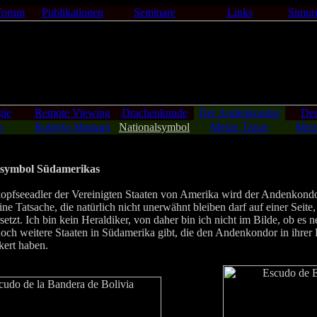
forum
Publikationen
Seminare
Links
Simur
gie
Remote Viewing
Drachenkunde
Der Andenkondor
Der
n
Roberto Mamani
Nationalsymbol
Meine Tänze
Mein
lsymbol Südamerikas
seeadler der Vereinigten Staaten von Amerika wird der Andenkondo
ne Tatsache, die natürlich nicht unerwähnt bleiben darf auf einer Seite,
zt. Ich bin kein Heraldiker, von daher bin ich nicht im Bilde, ob es n
h weitere Staaten in Südamerika gibt, die den Andenkondor in ihrer 
kert haben.