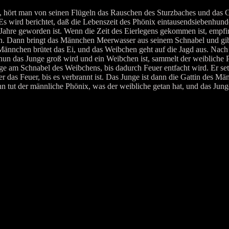
hört man von seinen Flügeln das Rauschen des Sturzbaches und das
 wird berichtet, daß die Lebenszeit des Phönix eintausendsiebenhunder
 Jahre geworden ist. Wenn die Zeit des Eierlegens gekommen ist, emp
. Dann bringt das Männchen Meerwasser aus seinem Schnabel und gibt es
 Männchen brütet das Ei, und das Weibchen geht auf die Jagd aus. Nach
nun das Junge groß wird und ein Weibchen ist, sammelt der weibliche 
ge am Schnabel des Weibchens, bis dadurch Feuer entfacht wird. Er set
er das Feuer, bis es verbrannt ist. Das Junge ist dann die Gattin des 
nn tut der männliche Phönix, was der weibliche getan hat, und das Jung