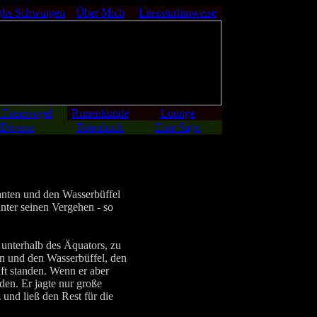
ghs Schwingen
Über Mich
Literaturhinweise
 Feuervogel
Runenkunde
Lounge
Diverse
Totenbuch
Eine Sage
anten und den Wasserbüffel
unter seinen Vergehen - so
unterhalb des Äquators, zu
rn und den Wasserbüffel, den
aft standen. Wenn er aber
nden. Er jagte nur große
und ließ den Rest für die