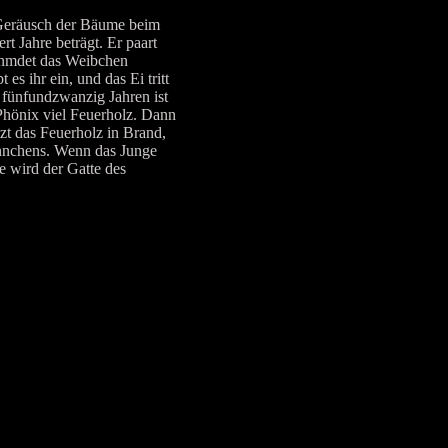
 Geräusch der Bäume beim
t Jahre beträgt. Er paart
finmdet das Weibchen
 ihr ein, und das Ei tritt
 fünfundzwanzig Jahren ist
Phönix viel Feuerholz. Dann
zt das Feuerholz in Brand,
Männchens. Wenn das Junge
e wird der Gatte des