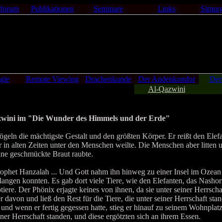
forum
Publikationen
Seminare
Links
Simur
gie
Remote Viewing
Drachenkunde
Der Andenkondor
Der
Al-Qazwini
wini im "Die Wunder des Himmels und der Erde"
eln die mächtigste Gestalt und den größten Körper. Er reißt den Elef
 er in alten Zeiten unter den Menschen weilte. Die Menschen aber litten 
eine geschmückte Braut raubte.
phet Hanzalah ... Und Gott nahm ihn hinweg zu einer Insel im Ozean 
langen konnten. Es gab dort viele Tiere, wie den Elefanten, das Nasho
iere. Der Phönix erjagte keines von ihnen, da sie unter seiner Herrsch
r davon und ließ den Rest für die Tiere, die unter seiner Herrschaft sta
nd wenn er fertig gegessen hatte, stieg er hinauf zu seinem Wohnplatz 
einer Herrschaft standen, und diese ergötzten sich an ihrem Essen.